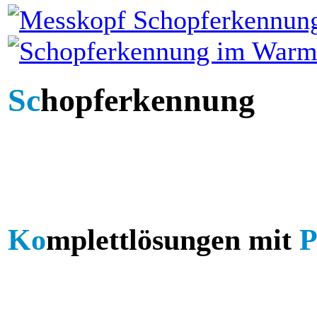
Sc
hopferkennung
Ko
mplettlösungen mit
P